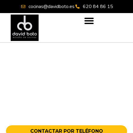
cocinas@davidboto.es
620 84 86 15
DAVID BOTO ESTUDIO:
DISEÑO DE COCINAS Y
REFORMAS EN MADRID
Creamos la cocina que tu hogar necesita:
diseño a medida, materiales modernos y
soluciones personalizadas exclusivas.
CONTACTAR POR TELÉFONO