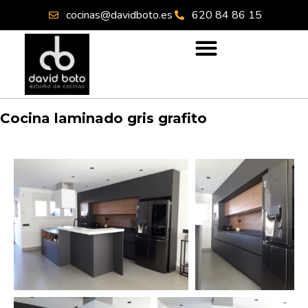
cocinas@davidboto.es
620 84 86 15
Cocina laminado gris grafito