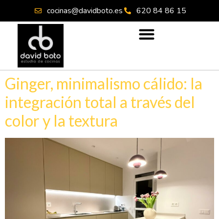
cocinas@davidboto.es
620 84 86 15
Ginger, minimalismo cálido: la
integración total a través del
color y la textura